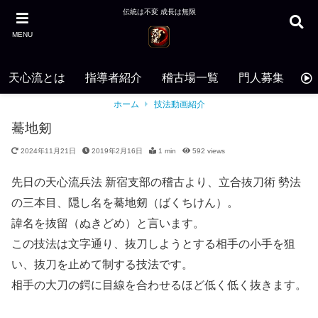
伝統は不変 成長は無限
MENU
天心流とは
指導者紹介
稽古場一覧
門人募集
お
ホーム
技法動画紹介
驀地剱
2024年11月21日
2019年2月16日
1 min
592
views
先日の天心流兵法 新宿支部の稽古より、立合抜刀術 勢法
の三本目、隠し名を驀地剱（ばくちけん）。
諱名を抜留（ぬきどめ）と言います。
この技法は文字通り、抜刀しようとする相手の小手を狙
い、抜刀を止めて制する技法です。
相手の大刀の鍔に目線を合わせるほど低く低く抜きます。