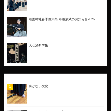
靖国神社春季例大祭 奉納演武のお知らせ2026
天心流初学集
人気の記事
跨がない文化