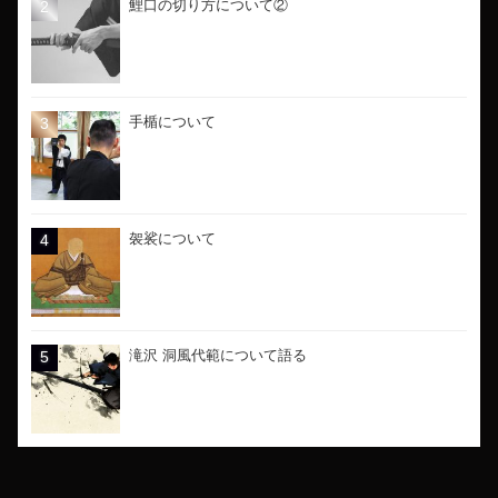
鯉口の切り方について②
手楯について
袈裟について
滝沢 洞風代範について語る