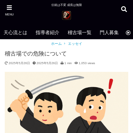
伝統は不変 成長は無限
MENU
天心流とは
指導者紹介
稽古場一覧
門人募集
お
ホーム
エッセイ
稽古場での危険について
2025年5月26日
2025年5月26日
1 min
1,053
views