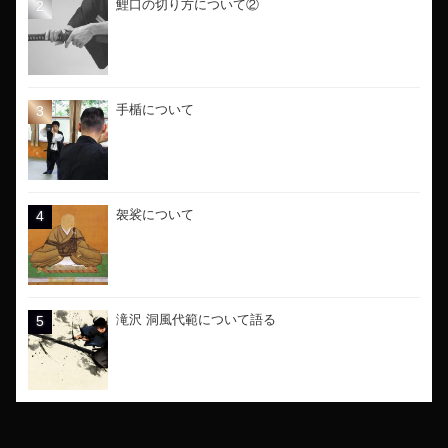
鯉口の切り方について②
手楯について
袈裟について
滝沢 洞風代範について語る