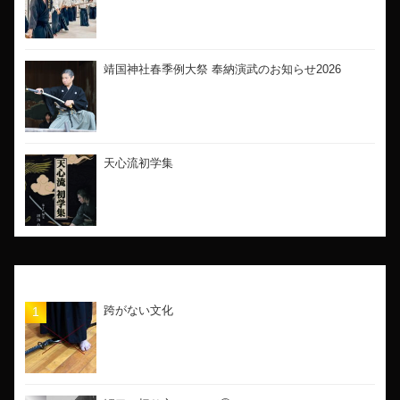
靖国神社春季例大祭 奉納演武のお知らせ2026
天心流初学集
人気の記事
跨がない文化