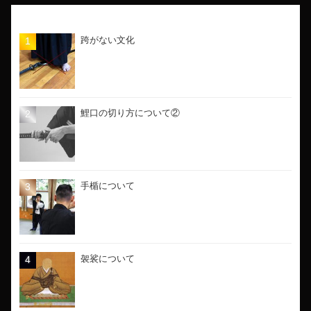
人気の記事
跨がない文化
鯉口の切り方について②
手楯について
袈裟について