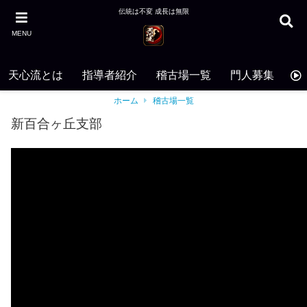
伝統は不変 成長は無限
MENU
天心流とは
指導者紹介
稽古場一覧
門人募集
お
ホーム
稽古場一覧
新百合ヶ丘支部