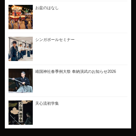
お盆のはなし
シンガポールセミナー
靖国神社春季例大祭 奉納演武のお知らせ2026
天心流初学集