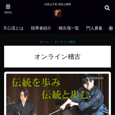
伝統は不変 成長は無限
MENU
天心流とは
指導者紹介
稽古場一覧
門人募集
お
ホーム
オンライン稽古
オンライン稽古
2023年8月29日