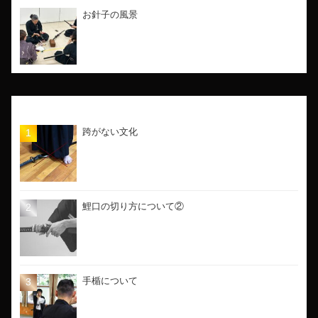
お針子の風景
人気の記事
跨がない文化
鯉口の切り方について②
手楯について