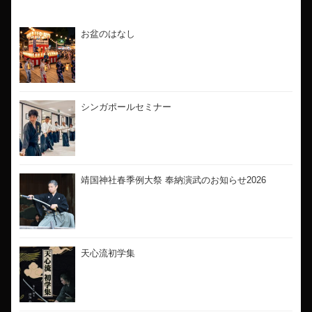
最新のブログ
お盆のはなし
シンガポールセミナー
靖国神社春季例大祭 奉納演武のお知らせ2026
天心流初学集